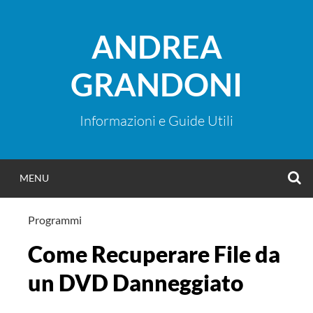
Vai
al
ANDREA
contenuto
GRANDONI
Informazioni e Guide Utili
C
MENU
Programmi
Come Recuperare File da
un DVD Danneggiato