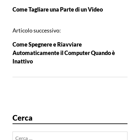
a
Come Tagliare una Parte di un Video
v
i
g
Articolo successivo:
a
Come Spegnere e Riavviare
z
Automaticamente il Computer Quando è
i
Inattivo
o
n
e
a
r
t
i
Cerca
c
o
Ricerca
l