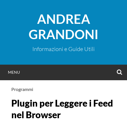
Vai
al
ANDREA
contenuto
GRANDONI
Informazioni e Guide Utili
C
MENU
Programmi
Plugin per Leggere i Feed
nel Browser