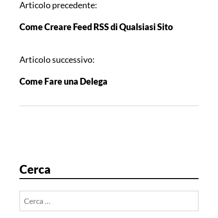
N
Articolo precedente:
a
Come Creare Feed RSS di Qualsiasi Sito
v
i
g
Articolo successivo:
a
Come Fare una Delega
z
i
o
n
e
a
r
Cerca
t
i
Ricerca
c
per:
o