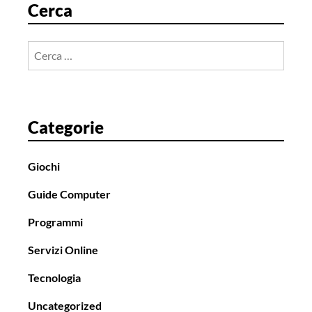
r
Cerca
t
i
Ricerca
c
per:
o
l
o
Categorie
Giochi
Guide Computer
Programmi
Servizi Online
Tecnologia
Uncategorized