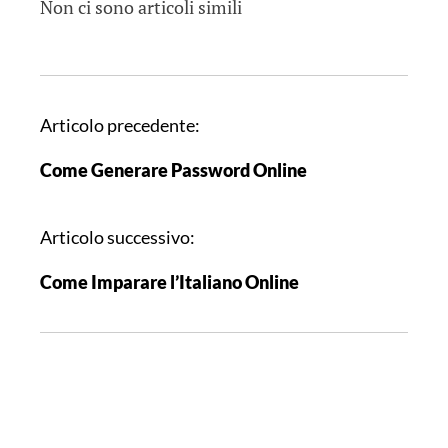
Non ci sono articoli simili
N
Articolo precedente:
a
Come Generare Password Online
v
i
g
Articolo successivo:
a
Come Imparare l’Italiano Online
z
i
o
n
e
a