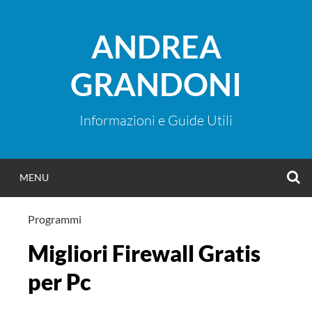
Vai
al
ANDREA
contenuto
GRANDONI
Informazioni e Guide Utili
C
MENU
Programmi
Migliori Firewall Gratis
per Pc