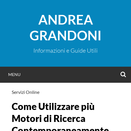
Vai
al
ANDREA
contenuto
GRANDONI
Informazioni e Guide Utili
C
MENU
Servizi Online
Come Utilizzare più
Motori di Ricerca
Contemporaneamente